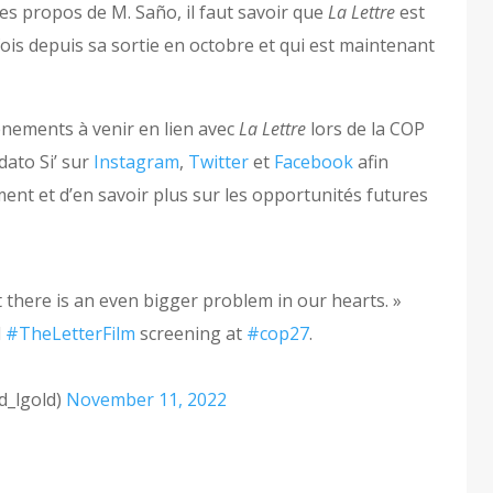
les propos de M. Saño, il faut savoir que
La Lettre
est
 fois depuis sa sortie en octobre et qui est maintenant
ements à venir en lien avec
La Lettre
lors de la COP
dato Si’ sur
Instagram
,
Twitter
et
Facebook
afin
ment et d’en savoir plus sur les opportunités futures
 there is an even bigger problem in our hearts. »
d
#TheLetterFilm
screening at
#cop27
.
d_lgold)
November 11, 2022