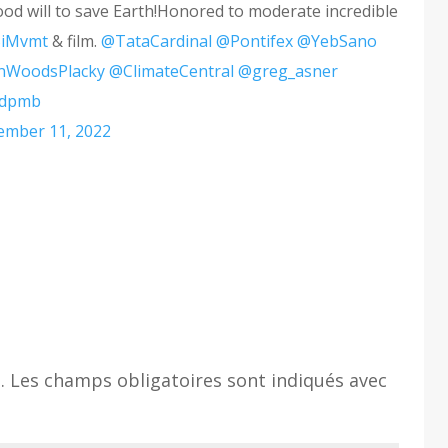
ood will to save Earth!Honored to moderate incredible
SiMvmt
& film.
@TataCardinal
@Pontifex
@YebSano
nWoodsPlacky
@ClimateCentral
@greg_asner
Kdpmb
mber 11, 2022
.
Les champs obligatoires sont indiqués avec