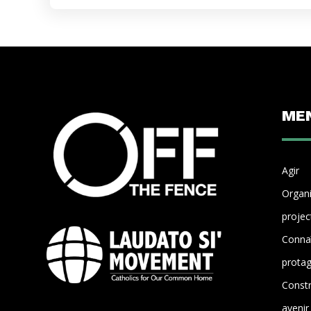
MEN
Agir
Organ
projec
Connaî
protag
Constr
avenir