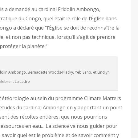
llis a demandé au cardinal Fridolin Ambongo,
tique du Congo, quel était le rôle de l’
É
glise dans
bongo a déclaré que “l’
É
glise se doit de reconnaître la
e, et non pas technique, lorsqu’il s’agit de prendre
 protéger la planète.”
ridolin Ambongo, Bernadette Woods-Placky, Yeb Saño, et Lindlyn
èbrent La Lettre
Météorologie au sein du programme Climate Matters
quiétudes du cardinal Ambongo en y apportant un point
uisent des récoltes entières, que nous pourrions
ressources en eau… La science va nous guider pour
 savoir quel est le problème et de savoir comment y