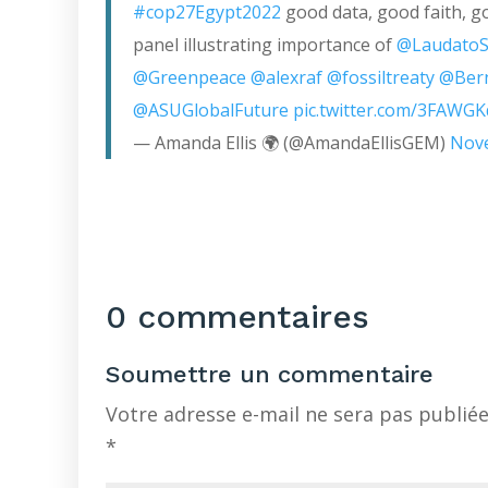
#cop27Egypt2022
good data, good faith, g
panel illustrating importance of
@Laudato
@Greenpeace
@alexraf
@fossiltreaty
@Ber
@ASUGlobalFuture
pic.twitter.com/3FAWG
— Amanda Ellis 🌍 (@AmandaEllisGEM)
Nove
0 commentaires
Soumettre un commentaire
Votre adresse e-mail ne sera pas publiée
*