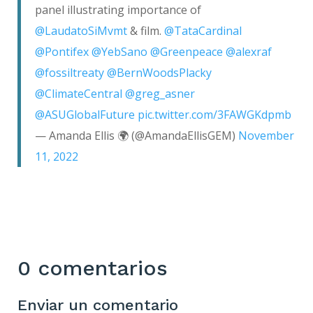
panel illustrating importance of
@LaudatoSiMvmt
& film.
@TataCardinal
@Pontifex
@YebSano
@Greenpeace
@alexraf
@fossiltreaty
@BernWoodsPlacky
@ClimateCentral
@greg_asner
@ASUGlobalFuture
pic.twitter.com/3FAWGKdpmb
— Amanda Ellis 🌍 (@AmandaEllisGEM)
November
11, 2022
0 comentarios
Enviar un comentario