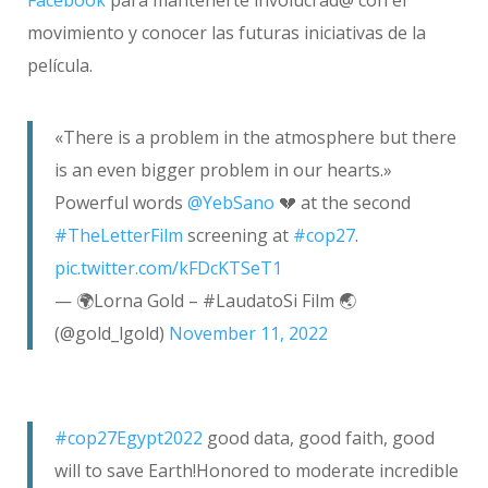
Facebook
para mantenerte involucrad@ con el
movimiento y conocer las futuras iniciativas de la
película.
«There is a problem in the atmosphere but there
is an even bigger problem in our hearts.»
Powerful words
@YebSano
💔 at the second
#TheLetterFilm
screening at
#cop27
.
pic.twitter.com/kFDcKTSeT1
— 🌍Lorna Gold – #LaudatoSi Film 🌏
(@gold_lgold)
November 11, 2022
#cop27Egypt2022
good data, good faith, good
will to save Earth!Honored to moderate incredible