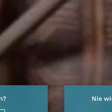
m?
Nie wi