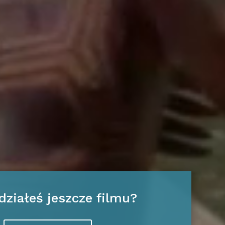
działeś jeszcze filmu?